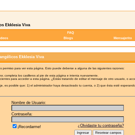
os Ekklesia Viva
FAQ
ideos
Blogs
Mensajerito
angélicos Ekklesia Viva
es permiso para ver esta página. Esto puede deberse a alguna de las siguientes razones:
or, completa los casilleros al pie de esta página e intenta nuevamente.
cientes para acceder a esta página. ¿Estás tratando de editar el mensaje de otro usuario, o acc
e, es posible que: 1) el administrador haya desactivado tu cuenta, o 2) que ésta esté esperando
Nombre de Usuario:
Contraseña:
¿Olvidaste tu contraseña?
¡Recordarme!