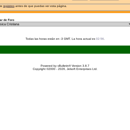
 te
registres
antes de que puedas ver esta página.
r de Foro
Todas las horas están en -3 GMT. La hora actual es
02:56
.
Powered by vBulletin® Version 3.8.7
Copyright ©2000 - 2026, Jelsoft Enterprises Ltd.