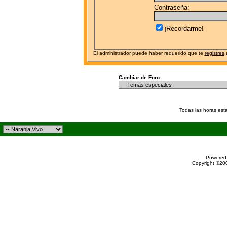
Contraseña:
¡Recordarme!
El administrador puede haber requerido que te
registres
a
Cambiar de Foro
Todas las horas est
Powered 
Copyright ©200