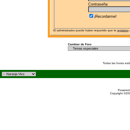
Contraseña:
¡Recordarme!
El administrador puede haber requerido que te
registres
a
Cambiar de Foro
Todas las horas est
Powered 
Copyright ©200