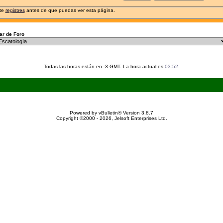
 te
registres
antes de que puedas ver esta página.
r de Foro
Todas las horas están en -3 GMT. La hora actual es
03:52
.
Powered by vBulletin® Version 3.8.7
Copyright ©2000 - 2026, Jelsoft Enterprises Ltd.