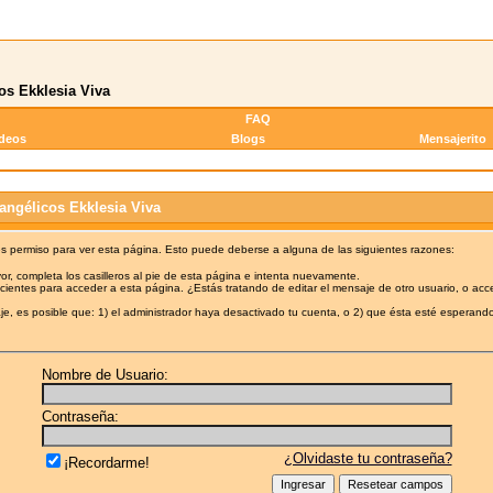
os Ekklesia Viva
FAQ
ideos
Blogs
Mensajerito
angélicos Ekklesia Viva
es permiso para ver esta página. Esto puede deberse a alguna de las siguientes razones:
or, completa los casilleros al pie de esta página e intenta nuevamente.
cientes para acceder a esta página. ¿Estás tratando de editar el mensaje de otro usuario, o acc
e, es posible que: 1) el administrador haya desactivado tu cuenta, o 2) que ésta esté esperando
Nombre de Usuario:
Contraseña:
¿Olvidaste tu contraseña?
¡Recordarme!