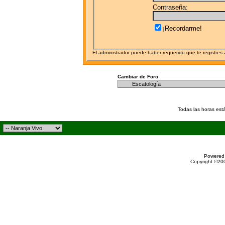
Contraseña:
¡Recordarme!
El administrador puede haber requerido que te
registres
a
Cambiar de Foro
Todas las horas est
Powered 
Copyright ©200