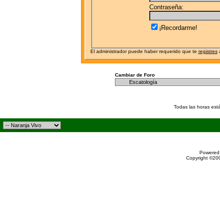
Contraseña:
¡Recordarme!
El administrador puede haber requerido que te
registres
a
Cambiar de Foro
Todas las horas est
Powered 
Copyright ©200