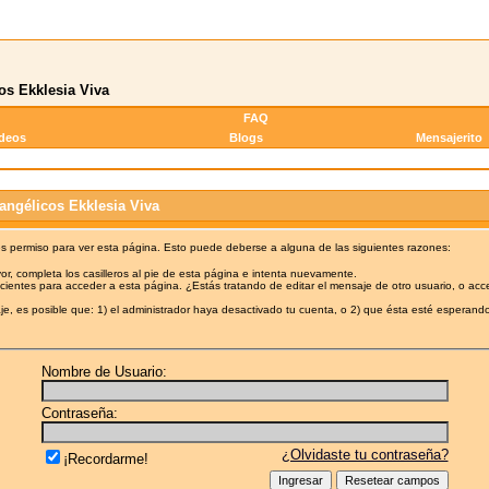
os Ekklesia Viva
FAQ
ideos
Blogs
Mensajerito
angélicos Ekklesia Viva
es permiso para ver esta página. Esto puede deberse a alguna de las siguientes razones:
or, completa los casilleros al pie de esta página e intenta nuevamente.
cientes para acceder a esta página. ¿Estás tratando de editar el mensaje de otro usuario, o acc
e, es posible que: 1) el administrador haya desactivado tu cuenta, o 2) que ésta esté esperando
Nombre de Usuario:
Contraseña:
¿Olvidaste tu contraseña?
¡Recordarme!