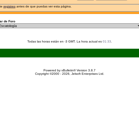
 te
registres
antes de que puedas ver esta página.
r de Foro
Todas las horas están en -3 GMT. La hora actual es
01:33
.
Powered by vBulletin® Version 3.8.7
Copyright ©2000 - 2026, Jelsoft Enterprises Ltd.