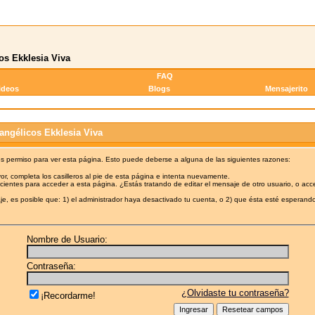
os Ekklesia Viva
FAQ
ideos
Blogs
Mensajerito
angélicos Ekklesia Viva
es permiso para ver esta página. Esto puede deberse a alguna de las siguientes razones:
or, completa los casilleros al pie de esta página e intenta nuevamente.
cientes para acceder a esta página. ¿Estás tratando de editar el mensaje de otro usuario, o acc
e, es posible que: 1) el administrador haya desactivado tu cuenta, o 2) que ésta esté esperando
Nombre de Usuario:
Contraseña:
¿Olvidaste tu contraseña?
¡Recordarme!