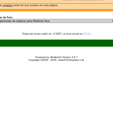
 te
registres
antes de que puedas ver esta página.
r de Foro
Todas las horas están en -3 GMT. La hora actual es
17:12
.
Powered by vBulletin® Version 3.8.7
Copyright ©2000 - 2026, Jelsoft Enterprises Ltd.