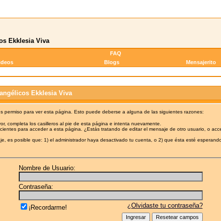
os Ekklesia Viva
FAQ
ideos
Blogs
Mensajerito
angélicos Ekklesia Viva
es permiso para ver esta página. Esto puede deberse a alguna de las siguientes razones:
or, completa los casilleros al pie de esta página e intenta nuevamente.
cientes para acceder a esta página. ¿Estás tratando de editar el mensaje de otro usuario, o acc
e, es posible que: 1) el administrador haya desactivado tu cuenta, o 2) que ésta esté esperando
Nombre de Usuario:
Contraseña:
¿Olvidaste tu contraseña?
¡Recordarme!