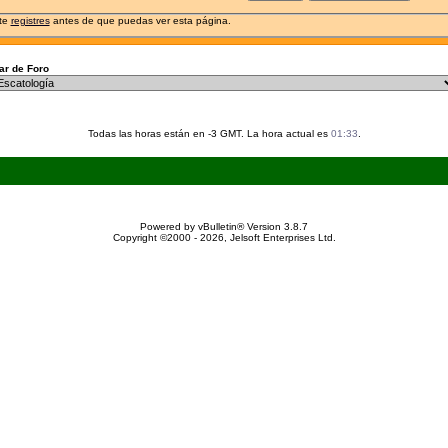
 te
registres
antes de que puedas ver esta página.
r de Foro
Todas las horas están en -3 GMT. La hora actual es
01:33
.
Powered by vBulletin® Version 3.8.7
Copyright ©2000 - 2026, Jelsoft Enterprises Ltd.