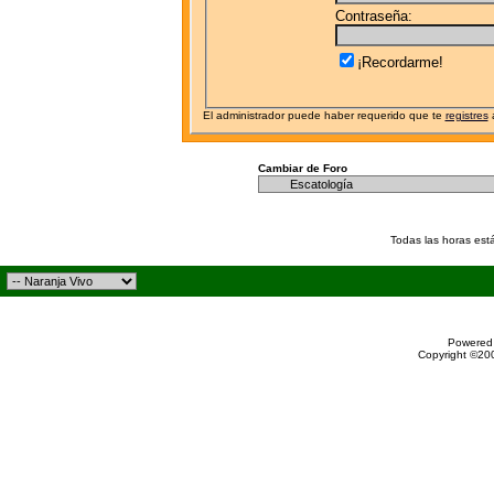
Contraseña:
¡Recordarme!
El administrador puede haber requerido que te
registres
a
Cambiar de Foro
Todas las horas est
Powered 
Copyright ©200