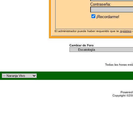
Contraseña:
¡Recordarme!
El administrador puede haber requerido que te
registres
a
Cambiar de Foro
Todas las horas est
Powered 
Copyright ©200