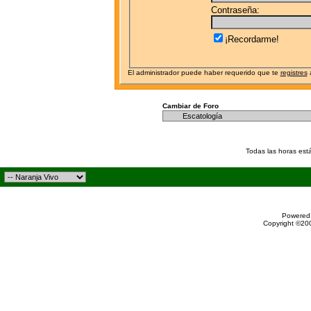
Contraseña:
¡Recordarme!
El administrador puede haber requerido que te
registres
a
Cambiar de Foro
Todas las horas est
Powered 
Copyright ©200