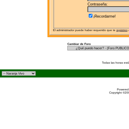
Contraseña:
¡Recordarme!
El administrador puede haber requerido que te
registres
a
Cambiar de Foro
Todas las horas est
Powered 
Copyright ©200