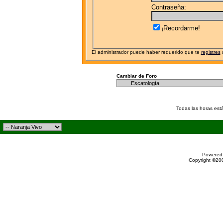
Contraseña:
¡Recordarme!
El administrador puede haber requerido que te
registres
a
Cambiar de Foro
Todas las horas est
Powered 
Copyright ©200