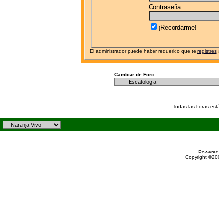
Contraseña:
¡Recordarme!
El administrador puede haber requerido que te
registres
a
Cambiar de Foro
Todas las horas est
Powered 
Copyright ©200