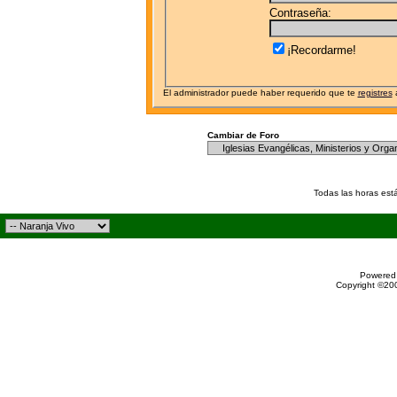
Contraseña:
¡Recordarme!
El administrador puede haber requerido que te
registres
a
Cambiar de Foro
Todas las horas est
Powered 
Copyright ©200