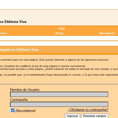
os Ekklesia Viva
FAQ
ideos
Blogs
Mensajerito
angélicos Ekklesia Viva
es permiso para ver esta página. Esto puede deberse a alguna de las siguientes razones:
or, completa los casilleros al pie de esta página e intenta nuevamente.
cientes para acceder a esta página. ¿Estás tratando de editar el mensaje de otro usuario, o acc
e, es posible que: 1) el administrador haya desactivado tu cuenta, o 2) que ésta esté esperando
Nombre de Usuario:
Contraseña:
¿Olvidaste tu contraseña?
¡Recordarme!