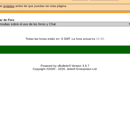
 te
registres
antes de que puedas ver esta página.
r de Foro
Todas las horas están en -3 GMT. La hora actual es
10:36
.
Powered by vBulletin® Version 3.8.7
Copyright ©2000 - 2026, Jelsoft Enterprises Ltd.