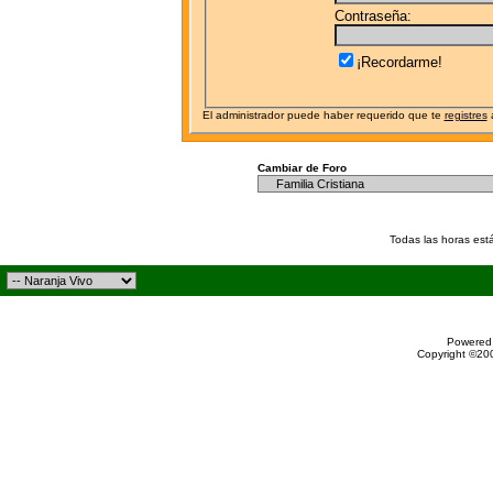
Contraseña:
¡Recordarme!
El administrador puede haber requerido que te
registres
a
Cambiar de Foro
Todas las horas est
Powered 
Copyright ©200