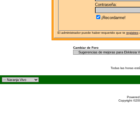
Contraseña:
¡Recordarme!
El administrador puede haber requerido que te
registres
a
Cambiar de Foro
Todas las horas est
Powered 
Copyright ©200