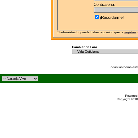
Contraseña:
¡Recordarme!
El administrador puede haber requerido que te
registres
a
Cambiar de Foro
Todas las horas est
Powered 
Copyright ©200