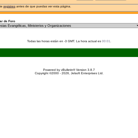
 te
registres
antes de que puedas ver esta página.
r de Foro
Todas las horas están en -3 GMT. La hora actual es
00:01
.
Powered by vBulletin® Version 3.8.7
Copyright ©2000 - 2026, Jelsoft Enterprises Ltd.