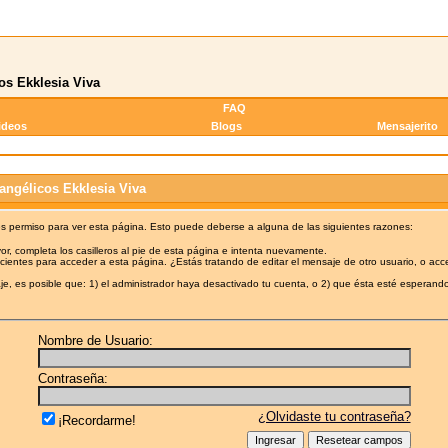
os Ekklesia Viva
FAQ
ideos
Blogs
Mensajerito
angélicos Ekklesia Viva
es permiso para ver esta página. Esto puede deberse a alguna de las siguientes razones:
or, completa los casilleros al pie de esta página e intenta nuevamente.
cientes para acceder a esta página. ¿Estás tratando de editar el mensaje de otro usuario, o acc
e, es posible que: 1) el administrador haya desactivado tu cuenta, o 2) que ésta esté esperando
Nombre de Usuario:
Contraseña:
¿Olvidaste tu contraseña?
¡Recordarme!