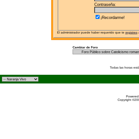
Contraseña:
¡Recordarme!
El administrador puede haber requerido que te
registres
a
Cambiar de Foro
Todas las horas est
Powered 
Copyright ©200