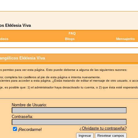
os Ekklesia Viva
FAQ
ideos
Blogs
Mensajerito
angélicos Ekklesia Viva
es permiso para ver esta página. Esto puede deberse a alguna de las siguientes razones:
or, completa los casilleros al pie de esta página e intenta nuevamente.
cientes para acceder a esta página. ¿Estás tratando de editar el mensaje de otro usuario, o acc
e, es posible que: 1) el administrador haya desactivado tu cuenta, o 2) que ésta esté esperando
Nombre de Usuario:
Contraseña:
¿Olvidaste tu contraseña?
¡Recordarme!