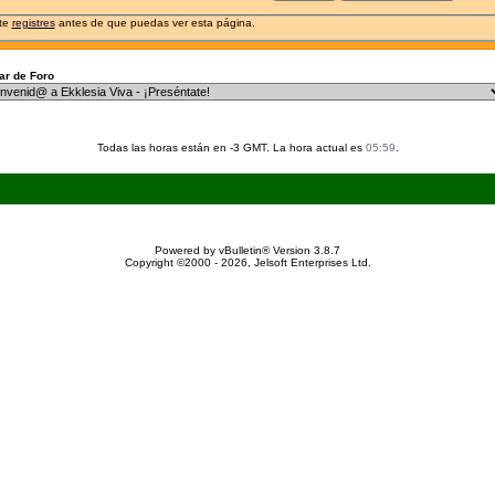
 te
registres
antes de que puedas ver esta página.
r de Foro
Todas las horas están en -3 GMT. La hora actual es
05:59
.
Powered by vBulletin® Version 3.8.7
Copyright ©2000 - 2026, Jelsoft Enterprises Ltd.