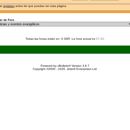
 te
registres
antes de que puedas ver esta página.
r de Foro
Todas las horas están en -3 GMT. La hora actual es
07:23
.
Powered by vBulletin® Version 3.8.7
Copyright ©2000 - 2026, Jelsoft Enterprises Ltd.