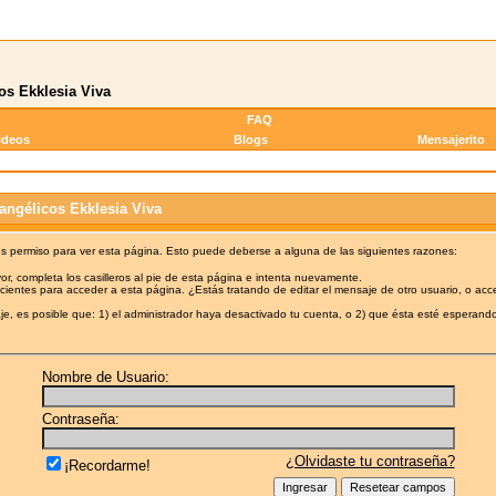
os Ekklesia Viva
FAQ
ideos
Blogs
Mensajerito
angélicos Ekklesia Viva
es permiso para ver esta página. Esto puede deberse a alguna de las siguientes razones:
or, completa los casilleros al pie de esta página e intenta nuevamente.
cientes para acceder a esta página. ¿Estás tratando de editar el mensaje de otro usuario, o acc
e, es posible que: 1) el administrador haya desactivado tu cuenta, o 2) que ésta esté esperando
Nombre de Usuario:
Contraseña:
¿Olvidaste tu contraseña?
¡Recordarme!