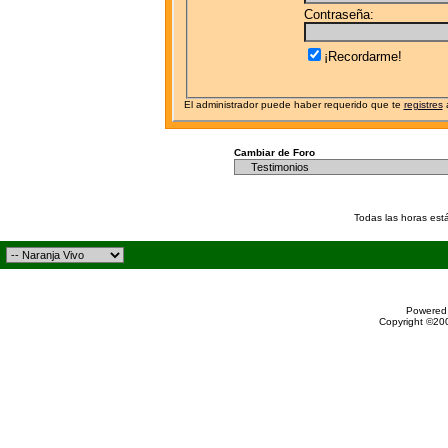
Contraseña:
¡Recordarme!
El administrador puede haber requerido que te
registres
a
Cambiar de Foro
Todas las horas est
Powered 
Copyright ©200