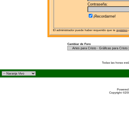
Contraseña:
¡Recordarme!
El administrador puede haber requerido que te
registres
a
Cambiar de Foro
Todas las horas est
Powered 
Copyright ©200