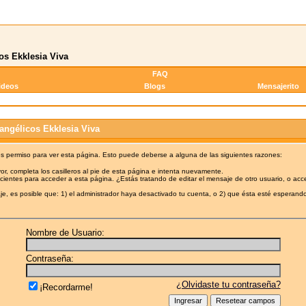
os Ekklesia Viva
FAQ
ideos
Blogs
Mensajerito
angélicos Ekklesia Viva
es permiso para ver esta página. Esto puede deberse a alguna de las siguientes razones:
or, completa los casilleros al pie de esta página e intenta nuevamente.
cientes para acceder a esta página. ¿Estás tratando de editar el mensaje de otro usuario, o acc
e, es posible que: 1) el administrador haya desactivado tu cuenta, o 2) que ésta esté esperando
Nombre de Usuario:
Contraseña:
¿Olvidaste tu contraseña?
¡Recordarme!