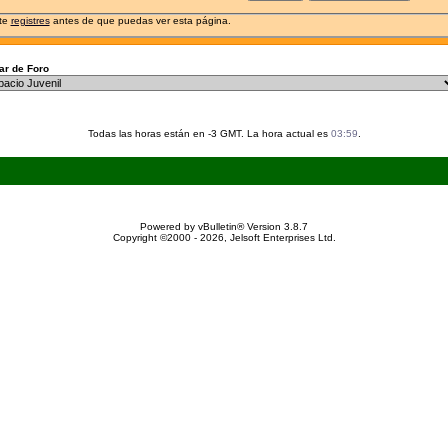
 te
registres
antes de que puedas ver esta página.
r de Foro
Todas las horas están en -3 GMT. La hora actual es
03:59
.
Powered by vBulletin® Version 3.8.7
Copyright ©2000 - 2026, Jelsoft Enterprises Ltd.