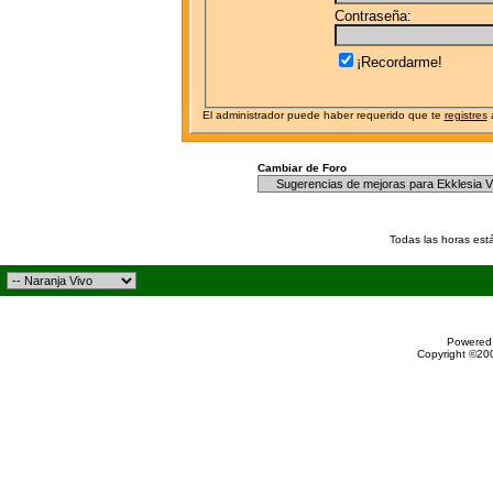
Contraseña:
¡Recordarme!
El administrador puede haber requerido que te
registres
a
Cambiar de Foro
Todas las horas est
Powered 
Copyright ©200