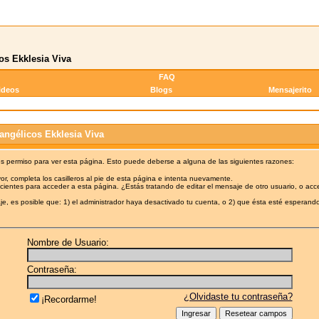
os Ekklesia Viva
FAQ
ideos
Blogs
Mensajerito
angélicos Ekklesia Viva
es permiso para ver esta página. Esto puede deberse a alguna de las siguientes razones:
or, completa los casilleros al pie de esta página e intenta nuevamente.
cientes para acceder a esta página. ¿Estás tratando de editar el mensaje de otro usuario, o acc
e, es posible que: 1) el administrador haya desactivado tu cuenta, o 2) que ésta esté esperando
Nombre de Usuario:
Contraseña:
¿Olvidaste tu contraseña?
¡Recordarme!