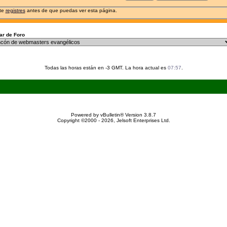
 te
registres
antes de que puedas ver esta página.
r de Foro
Todas las horas están en -3 GMT. La hora actual es
07:57
.
Powered by vBulletin® Version 3.8.7
Copyright ©2000 - 2026, Jelsoft Enterprises Ltd.