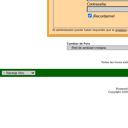
Contraseña:
¡Recordarme!
El administrador puede haber requerido que te
registres
a
Cambiar de Foro
Todas las horas est
Powered 
Copyright ©200