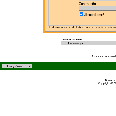
Contraseña:
¡Recordarme!
El administrador puede haber requerido que te
registres
a
Cambiar de Foro
Todas las horas est
Powered 
Copyright ©200