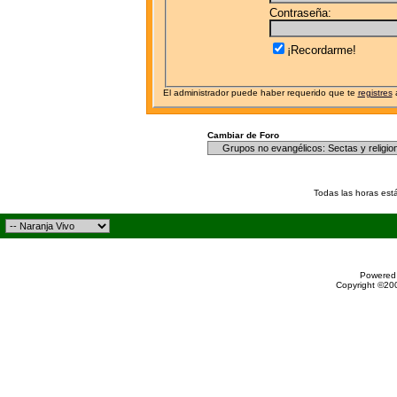
Contraseña:
¡Recordarme!
El administrador puede haber requerido que te
registres
a
Cambiar de Foro
Todas las horas est
Powered 
Copyright ©200