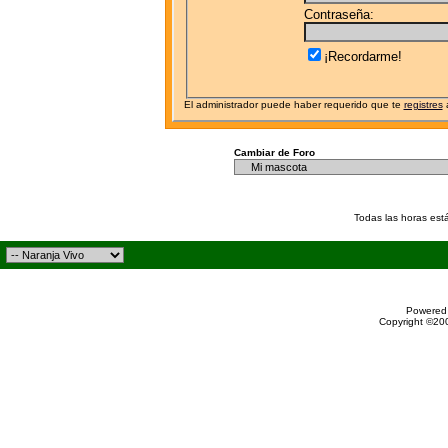
Contraseña:
¡Recordarme!
El administrador puede haber requerido que te
registres
a
Cambiar de Foro
Todas las horas est
Powered 
Copyright ©200