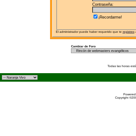
Contraseña:
¡Recordarme!
El administrador puede haber requerido que te
registres
a
Cambiar de Foro
Todas las horas est
Powered 
Copyright ©200