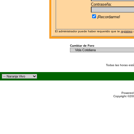
Contraseña:
¡Recordarme!
El administrador puede haber requerido que te
registres
a
Cambiar de Foro
Todas las horas est
Powered 
Copyright ©200