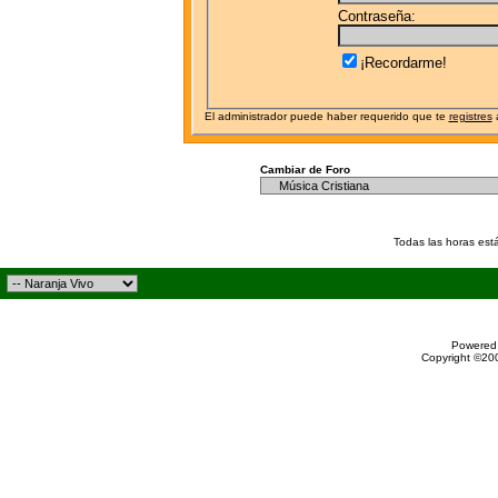
Contraseña:
¡Recordarme!
El administrador puede haber requerido que te
registres
a
Cambiar de Foro
Todas las horas est
Powered 
Copyright ©200