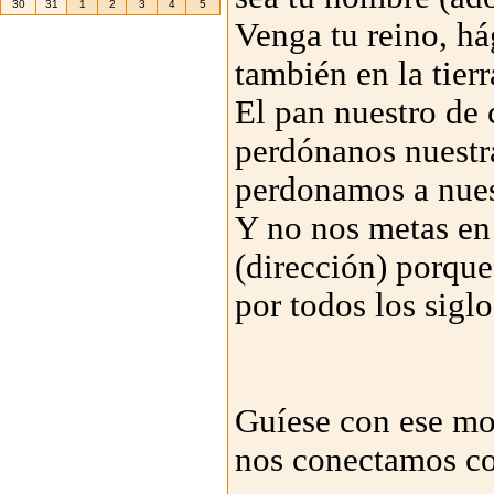
30
31
1
2
3
4
5
Venga tu reino, há
también en la tierr
El pan nuestro de 
perdónanos nuestr
perdonamos a nues
Y no nos metas en 
(dirección) porque 
por todos los siglo
Guíese con ese mo
nos conectamos co