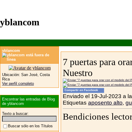
yblancom
yblancom
7 puertas para ora
Nuestro
Ubicación:
San José, Costa
Rica
Ver perfil completo
Compartir en Facebook
Enviado el 19-Jul-2023 a l
Encontrar las entradas de Blog
Etiquetas
aposento alto
,
gu
de yblancom
Texto a buscar:
Bendiciones lector
Buscar sólo en los Títulos