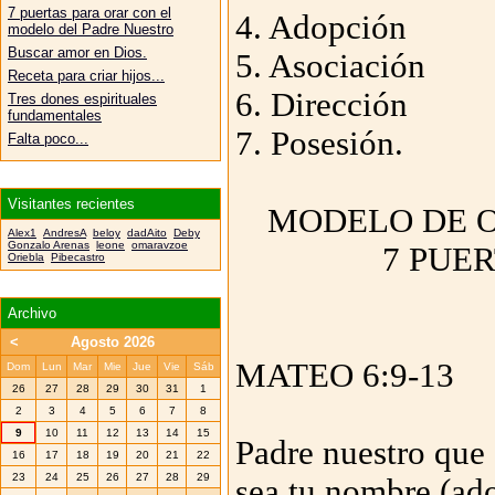
7 puertas para orar con el
4. Adopción
modelo del Padre Nuestro
Buscar amor en Dios.
5. Asociación
Receta para criar hijos...
6. Dirección
Tres dones espirituales
fundamentales
7. Posesión.
Falta poco...
Visitantes recientes
MODELO DE O
Alex1
AndresA
beloy
dadAito
Deby
Gonzalo Arenas
leone
omaravzoe
7 PUE
Oriebla
Pibecastro
Archivo
<
Agosto 2026
MATEO 6:9-13
Dom
Lun
Mar
Mie
Jue
Vie
Sáb
26
27
28
29
30
31
1
2
3
4
5
6
7
8
9
10
11
12
13
14
15
Padre nuestro que e
16
17
18
19
20
21
22
23
24
25
26
27
28
29
sea tu nombre (ado