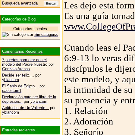
Les dejo esta forma
Búsqueda avanzada
Es una guía tomad
Categorías de Blog
www.CollegeOfPra
Categorías Locales
Sin categorizar
Cuando leas el Pa
Comentarios Recientes
6:9-13 lo veras di
7 puertas para orar con el
modelo del Padre Nuestro
por
discípulos le dijer
Gonzalo Arenas
Decide ser feliz....
por
este modelo, y aq
yblancom
El Sabio de Egipto...
por
la intimidad de su
cacostam1
Declaración para ser libre de la
su presencia y ent
depresión...
por
yblancom
Actitudes de Un Valiente...
por
1. Relación
yblancom
2. Adoración
3. Señorío
Entradas recientes